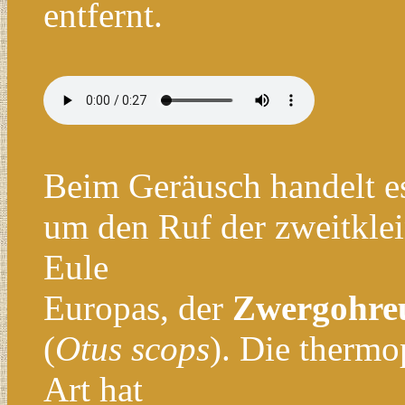
entfernt.
Beim Geräusch handelt es
um den Ruf der zweitklei
Eule
Europas, der
Zwergohre
(
O
t
us scops
). Die thermo
Art hat