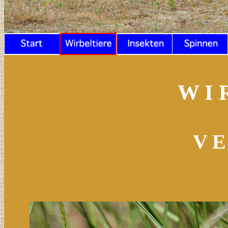
W I 
V E