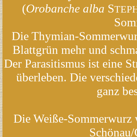
(
Orobanche alba
S
TEP
Som
Die Thymian-Sommerwurz is
Blattgrün mehr und schma
Der Parasitismus ist eine S
überleben. Die verschie
ganz be
Die Weiße-Sommerwurz wi
Schönau/