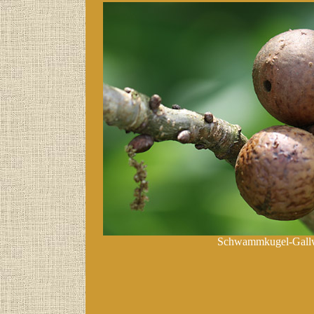
Schwammkugel-Gall