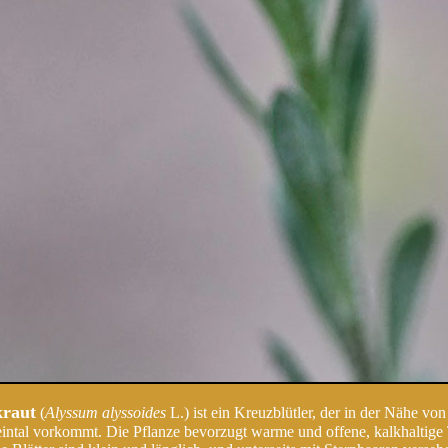
kraut
(
Alyssum alyssoides
L.) ist ein Kreuzblütler, der in der Nähe vo
tal vorkommt. Die Pflanze bevorzugt warme und offene, kalkhaltige 