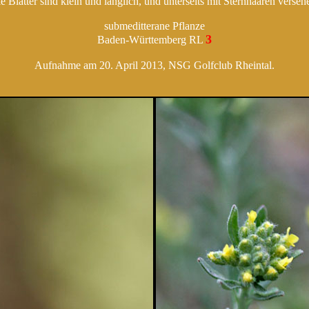
e Blätter sind klein und länglich, und unterseits mit Sternhaaren verseh
submeditterane Pflanze
3
Baden-Württemberg RL
Aufnahme am 20. April 2013, NSG Golfclub Rheintal.