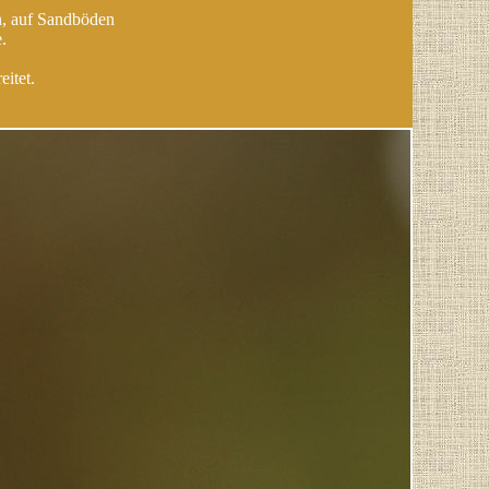
n, auf Sandböden
.
itet.