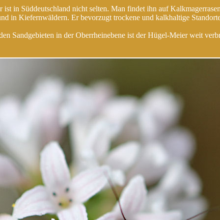
 ist in Süddeutschland nicht selten. Man findet ihn auf Kalkmagerrase
und in Kiefernwäldern. Er bevorzugt trockene und kalkhaltige Standorte
den Sandgebieten in der Oberrheinebene ist der Hügel-Meier weit verbre